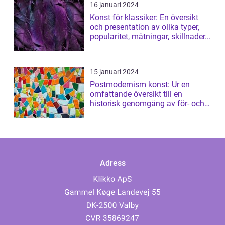
16 januari 2024
Konst för klassiker: En översikt
och presentation av olika typer,
popularitet, mätningar, skillnader...
15 januari 2024
Postmodernism konst: Ur en
omfattande översikt till en
historisk genomgång av för- och
nackdelar
Adress