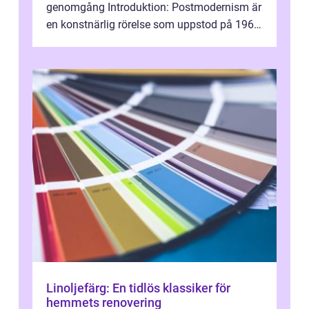
genomgång Introduktion: Postmodernism är
en konstnärlig rörelse som uppstod på 1960-
talet och fortsatte att forma det konstnä...
Linoljefärg: En tidlös klassiker för
hemmets renovering