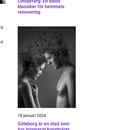
Linoljefärg: En tidlös
klassiker för hemmets
renovering
ra
na
18 januari 2024
Göteborg är en stad som
har inspirerat konstnärer