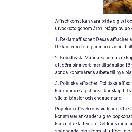
Affischkonst kan vara både digital oc
utvecklats genom åren. Några av de v
1. Reklamaffischer: Dessa affischer 
De kan vara färgglada och visuellt t
2. Konsttryck: Många konstnärer ska
att göra sina verk mer tillgängliga f
sprida konstnärens arbete till nya pla
3. Politiska affischer: Politiska affis
kommunicera politiska budskap till vä
väcka känslor och engagemang.
Populära affischkonstverk har ofta st
konstnärer använder sig av popkonst
konceptuella teman. Det finns inga beg
spännande konstform att utforska o