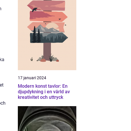
h
rka
17 januari 2024
et
Modern konst tavlor: En
djupdykning i en värld av
kreativitet och uttryck
och