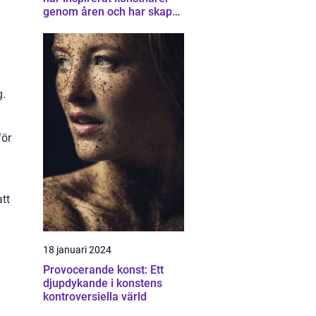
genom åren och har skapat
en unik samling av
konstverk som
representerar staden
g.
för
att
18 januari 2024
Provocerande konst: Ett
djupdykande i konstens
kontroversiella värld