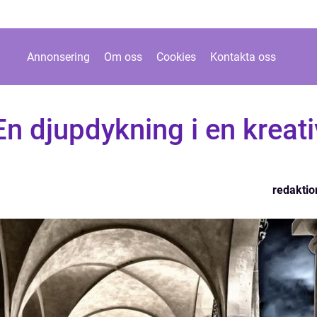
Annonsering
Om oss
Cookies
Kontakta oss
En djupdykning i en kreati
redaktio