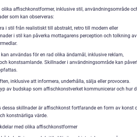
 olika affischkonstformer, inklusive stil, användningsområde oc
nader som kan observeras:
 i stil från realistiskt till abstrakt, retro till modern eller
llnader i stil kan påverka mottagarens perception och tolkning av
rmedlar.
kan användas för en rad olika ändamål, inklusive reklam,
ng och konstsamlande. Skillnader i användningsområde kan påve
ppfattas.
ten, inklusive att informera, underhålla, sälja eller provocera.
n typ av budskap som affischkonstverket kommunicerar och hur d
ts dessa skillnader är affischkonst fortfarande en form av konst 
ch konstnärliga värde.
kdelar med olika affischkonstformer