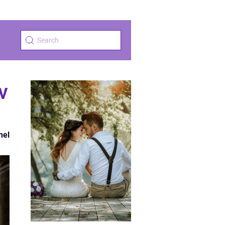
v
nel