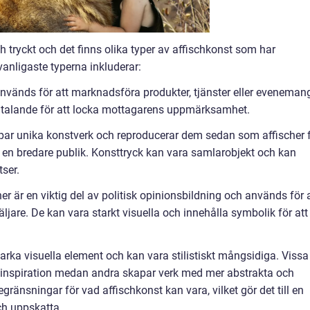
h tryckt och det finns olika typer av affischkonst som har
anligaste typerna inkluderar:
används för att marknadsföra produkter, tjänster eller eveneman
illtalande för att locka mottagarens uppmärksamhet.
par unika konstverk och reproducerar dem sedan som affischer 
ör en bredare publik. Konsttryck kan vara samlarobjekt och kan
tser.
cher är en viktig del av politisk opinionsbildning och används för 
ljare. De kan vara starkt visuella och innehålla symbolik för att
arka visuella element och kan vara stilistiskt mångsidiga. Vissa
inspiration medan andra skapar verk med mer abstrakta och
ränsningar för vad affischkonst kan vara, vilket gör det till en
ch uppskatta.