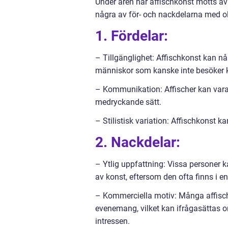
Under åren har affischkonst mötts av
några av för- och nackdelarna med ol
1. Fördelar:
– Tillgänglighet: Affischkonst kan nå 
människor som kanske inte besöker ko
– Kommunikation: Affischer kan vara 
medryckande sätt.
– Stilistisk variation: Affischkonst 
2. Nackdelar:
– Ytlig uppfattning: Vissa personer k
av konst, eftersom den ofta finns i 
– Kommerciella motiv: Många affische
evenemang, vilket kan ifrågasättas o
intressen.