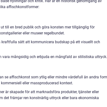
 både hyllningar och kritik. Här är en historisk genomgång av
ika affischkonstformer:
ut till en bred publik och göra konsten mer tillgänglig för
nstgallerier eller museer regelbundet.
kraftfulla sätt att kommunicera budskap på ett visuellt och
kan vara mångsidig och erbjuda en mångfald av stilistiska uttryck
an se affischkonst som ytlig eller mindre värdefull än andra for
en kommersiell eller massproducerad kontext.
r är skapade för att marknadsföra produkter, tjänster eller
m det främjar ren konstnärlig uttryck eller bara ekonomiska