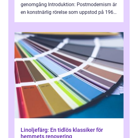
genomgång Introduktion: Postmodernism är
en konstnärlig rörelse som uppstod på 1960-
talet och fortsatte att forma det konstnä...
Linoljefärg: En tidlös klassiker för
hemmets renovering