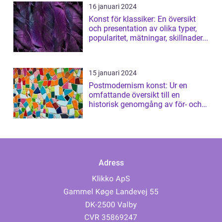
16 januari 2024
Konst för klassiker: En översikt
och presentation av olika typer,
popularitet, mätningar, skillnader...
15 januari 2024
Postmodernism konst: Ur en
omfattande översikt till en
historisk genomgång av för- och
nackdelar
Adress