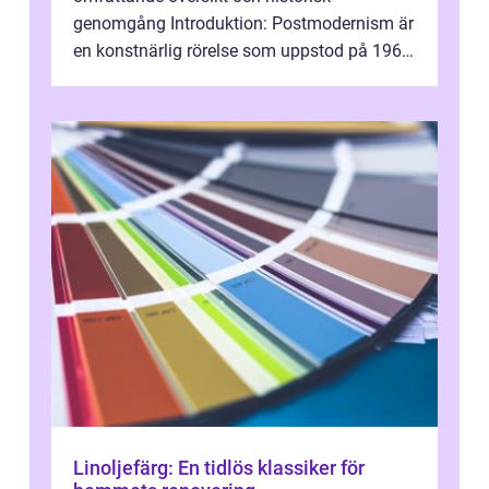
genomgång Introduktion: Postmodernism är
en konstnärlig rörelse som uppstod på 1960-
talet och fortsatte att forma det konstnä...
Linoljefärg: En tidlös klassiker för