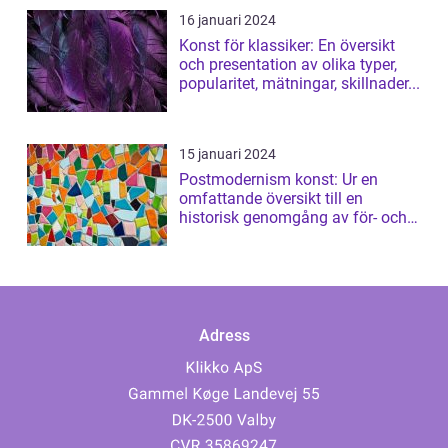
16 januari 2024
Konst för klassiker: En översikt
och presentation av olika typer,
popularitet, mätningar, skillnader...
15 januari 2024
Postmodernism konst: Ur en
omfattande översikt till en
historisk genomgång av för- och
nackdelar
Adress