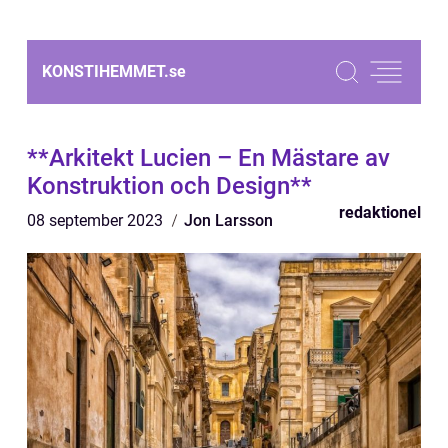
KONSTIHEMMET.
se
**Arkitekt Lucien – En Mästare av
Konstruktion och Design**
redaktionel
08 september 2023
Jon Larsson