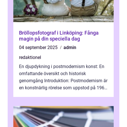
Bröllopsfotograf i Linköping: Fånga
magin på din speciella dag
04 september 2025
admin
redaktionel
En djupdykning i postmodernism konst: En
omfattande översikt och historisk
genomgång Introduktion: Postmodernism är
en konstnärlig rörelse som uppstod på 1960-
talet och fortsatte att forma det konstnä...