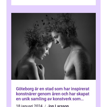
talet och fortsatte att forma det konstnä...
Göteborg är en stad som har inspirerat
konstnärer genom åren och har skapat
en unik samling av konstverk som
representerar staden
18 januari 2024
Jon Larsson