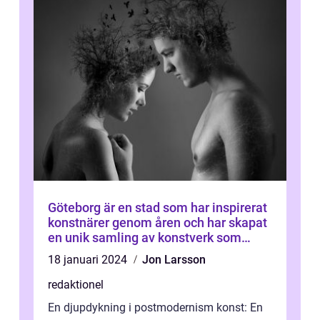
Göteborg är en stad som har inspirerat
konstnärer genom åren och har skapat
en unik samling av konstverk som
representerar staden
18 januari 2024
Jon Larsson
redaktionel
En djupdykning i postmodernism konst: En