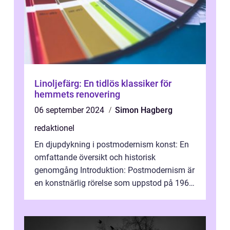
Linoljefärg: En tidlös klassiker för
hemmets renovering
06 september 2024
Simon Hagberg
redaktionel
En djupdykning i postmodernism konst: En
omfattande översikt och historisk
genomgång Introduktion: Postmodernism är
en konstnärlig rörelse som uppstod på 1960-
talet och fortsatte att forma det konstnä...