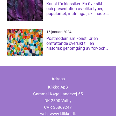
Konst för klassiker: En översikt
och presentation av olika typer,
popularitet, mätningar, skillnader...
15 januari 2024
Postmodernism konst: Ur en
omfattande översikt till en
historisk genomgång av för- och
nackdelar
Adress
web:
www.klikko.dk