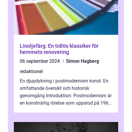
Linoljefärg: En tidlös klassiker för
hemmets renovering
06 september 2024
Simon Hagberg
redaktionel
En djupdykning i postmodernism konst: En
omfattande översikt och historisk
genomgång Introduktion: Postmodernism är
en konstnärlig rörelse som uppstod på 1960-
talet och fortsatte att forma det konstnä...