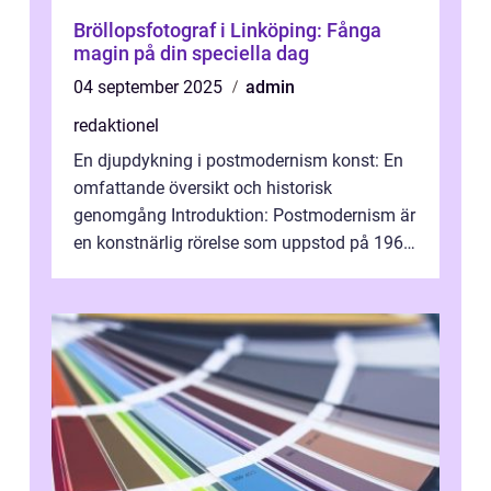
Bröllopsfotograf i Linköping: Fånga
magin på din speciella dag
04 september 2025
admin
redaktionel
En djupdykning i postmodernism konst: En
omfattande översikt och historisk
genomgång Introduktion: Postmodernism är
en konstnärlig rörelse som uppstod på 1960-
talet och fortsatte att forma det konstnä...