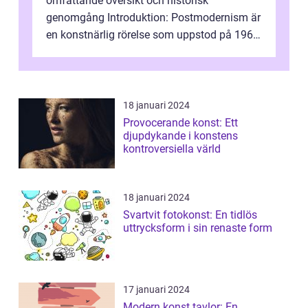
omfattande översikt och historisk
genomgång Introduktion: Postmodernism är
en konstnärlig rörelse som uppstod på 1960-
talet och fortsatte att forma det konstnä...
18 januari 2024
Provocerande konst: Ett
djupdykande i konstens
kontroversiella värld
18 januari 2024
Svartvit fotokonst: En tidlös
uttrycksform i sin renaste form
17 januari 2024
Modern konst tavlor: En