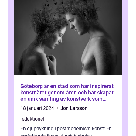
Göteborg är en stad som har inspirerat
konstnärer genom åren och har skapat
en unik samling av konstverk som
representerar staden
18 januari 2024
Jon Larsson
redaktionel
En djupdykning i postmodernism konst: En