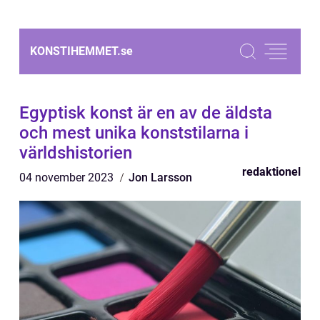
KONSTIHEMMET.
se
Egyptisk konst är en av de äldsta
och mest unika konststilarna i
världshistorien
redaktionel
04 november 2023
Jon Larsson