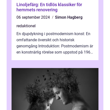
Linoljefärg: En tidlös klassiker för
hemmets renovering
06 september 2024
Simon Hagberg
redaktionel
En djupdykning i postmodernism konst: En
omfattande översikt och historisk
genomgång Introduktion: Postmodernism är
en konstnärlig rörelse som uppstod på 1960-
talet och fortsatte att forma det konstnä...