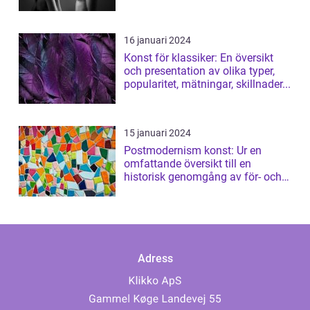
16 januari 2024
Konst för klassiker: En översikt
och presentation av olika typer,
popularitet, mätningar, skillnader...
15 januari 2024
Postmodernism konst: Ur en
omfattande översikt till en
historisk genomgång av för- och
nackdelar
Adress