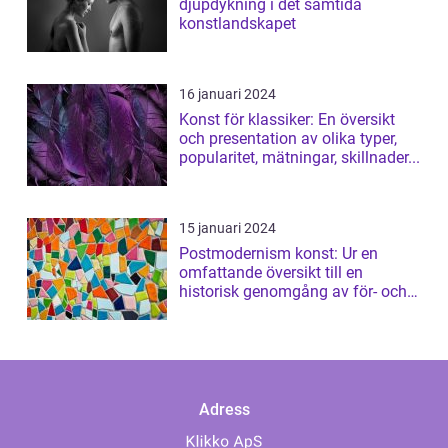
djupdykning i det samtida
konstlandskapet
16 januari 2024
Konst för klassiker: En översikt
och presentation av olika typer,
popularitet, mätningar, skillnader...
15 januari 2024
Postmodernism konst: Ur en
omfattande översikt till en
historisk genomgång av för- och
nackdelar
Adress