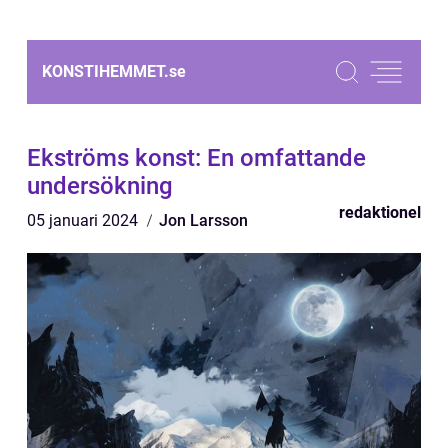
KONSTIHEMMET.
se
Ekströms konst: En omfattande
undersökning
redaktionel
05 januari 2024
Jon Larsson