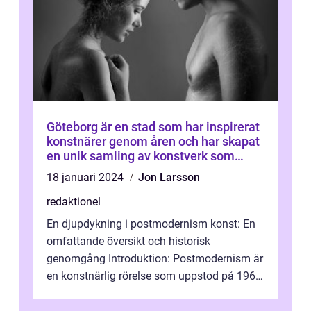
Göteborg är en stad som har inspirerat
konstnärer genom åren och har skapat
en unik samling av konstverk som
representerar staden
18 januari 2024
Jon Larsson
redaktionel
En djupdykning i postmodernism konst: En
omfattande översikt och historisk
genomgång Introduktion: Postmodernism är
en konstnärlig rörelse som uppstod på 1960-
talet och fortsatte att forma det konstnä...