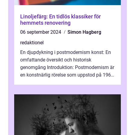
Linoljefärg: En tidlös klassiker för
hemmets renovering
06 september 2024
Simon Hagberg
redaktionel
En djupdykning i postmodernism konst: En
omfattande översikt och historisk
genomgång Introduktion: Postmodernism är
en konstnärlig rörelse som uppstod på 1960-
talet och fortsatte att forma det konstnä...