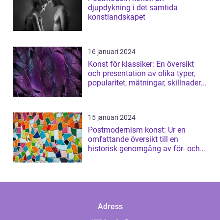
djupdykning i det samtida
konstlandskapet
16 januari 2024
Konst för klassiker: En översikt
och presentation av olika typer,
popularitet, mätningar, skillnader...
15 januari 2024
Postmodernism konst: Ur en
omfattande översikt till en
historisk genomgång av för- och
nackdelar
Adress