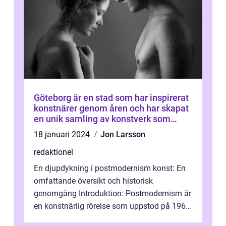
Göteborg är en stad som har inspirerat
konstnärer genom åren och har skapat
en unik samling av konstverk som
representerar staden
18 januari 2024
Jon Larsson
redaktionel
En djupdykning i postmodernism konst: En
omfattande översikt och historisk
genomgång Introduktion: Postmodernism är
en konstnärlig rörelse som uppstod på 1960-
talet och fortsatte att forma det konstnä...