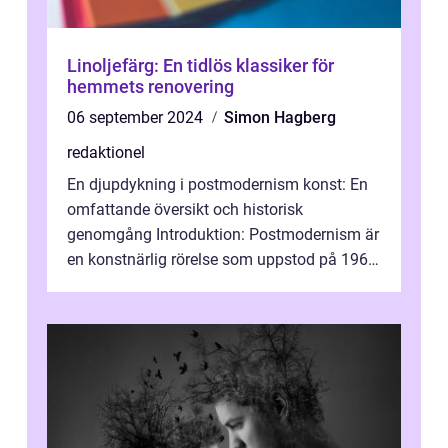
Linoljefärg: En tidlös klassiker för
hemmets renovering
06 september 2024
Simon Hagberg
redaktionel
En djupdykning i postmodernism konst: En
omfattande översikt och historisk
genomgång Introduktion: Postmodernism är
en konstnärlig rörelse som uppstod på 1960-
talet och fortsatte att forma det konstnä...