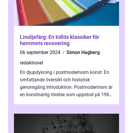
Linoljefärg: En tidlös klassiker för
hemmets renovering
06 september 2024
Simon Hagberg
redaktionel
En djupdykning i postmodernism konst: En
omfattande översikt och historisk
genomgång Introduktion: Postmodernism är
en konstnärlig rörelse som uppstod på 1960-
talet och fortsatte att forma det konstnä...