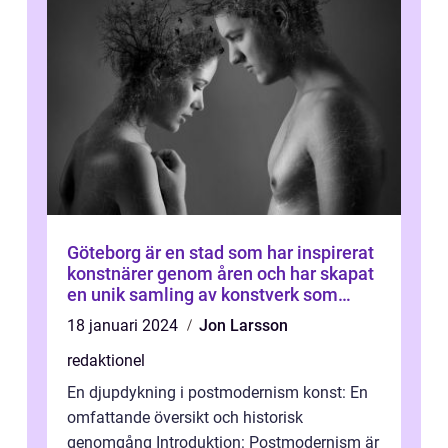
Göteborg är en stad som har inspirerat
konstnärer genom åren och har skapat
en unik samling av konstverk som
representerar staden
18 januari 2024
Jon Larsson
redaktionel
En djupdykning i postmodernism konst: En
omfattande översikt och historisk
genomgång Introduktion: Postmodernism är