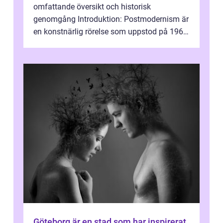
omfattande översikt och historisk
genomgång Introduktion: Postmodernism är
en konstnärlig rörelse som uppstod på 1960-
talet och fortsatte att forma det konstnä...
Göteborg är en stad som har inspirerat