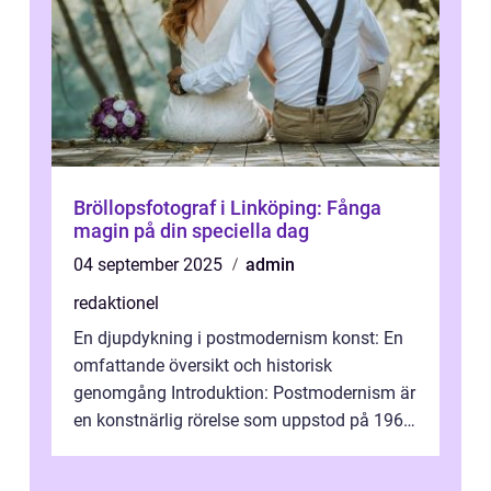
Bröllopsfotograf i Linköping: Fånga
magin på din speciella dag
04 september 2025
admin
redaktionel
En djupdykning i postmodernism konst: En
omfattande översikt och historisk
genomgång Introduktion: Postmodernism är
en konstnärlig rörelse som uppstod på 1960-
talet och fortsatte att forma det konstnä...