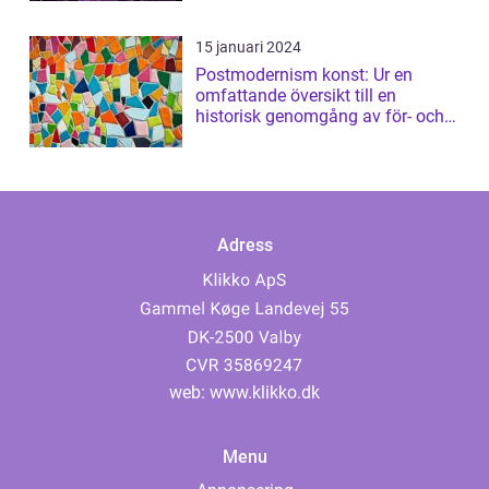
15 januari 2024
Postmodernism konst: Ur en
omfattande översikt till en
historisk genomgång av för- och
nackdelar
Adress
web:
www.klikko.dk
Menu