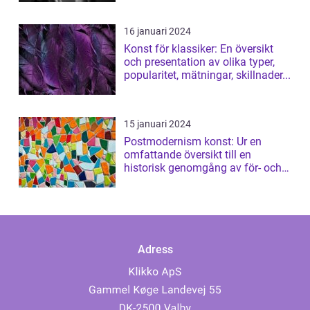
16 januari 2024
Konst för klassiker: En översikt
och presentation av olika typer,
popularitet, mätningar, skillnader...
15 januari 2024
Postmodernism konst: Ur en
omfattande översikt till en
historisk genomgång av för- och
nackdelar
Adress