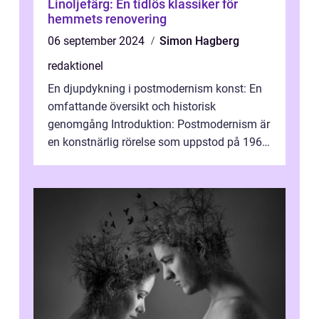
Linoljefärg: En tidlös klassiker för
hemmets renovering
06 september 2024
Simon Hagberg
redaktionel
En djupdykning i postmodernism konst: En
omfattande översikt och historisk
genomgång Introduktion: Postmodernism är
en konstnärlig rörelse som uppstod på 1960-
talet och fortsatte att forma det konstnä...