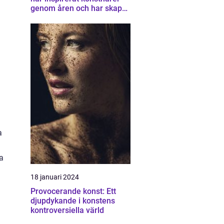
genom åren och har skapat
en unik samling av
konstverk som
representerar staden
a
a
18 januari 2024
Provocerande konst: Ett
djupdykande i konstens
kontroversiella värld