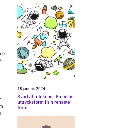
sse
0%
18 januari 2024
Svartvit fotokonst: En tidlös
r
uttrycksform i sin renaste
ra
form
l