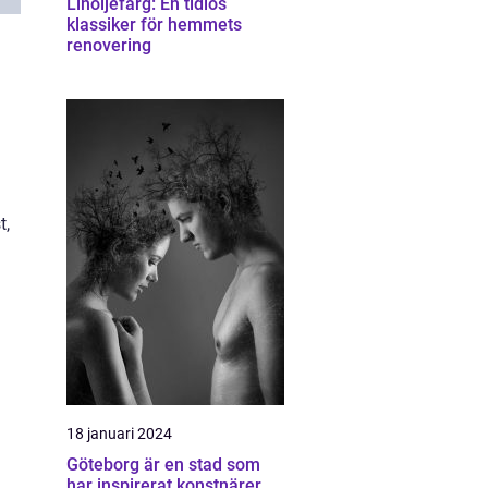
Linoljefärg: En tidlös
klassiker för hemmets
renovering
t,
18 januari 2024
Göteborg är en stad som
har inspirerat konstnärer