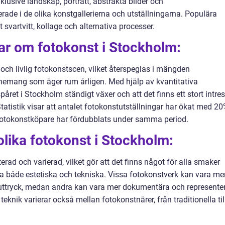
inklusive landskap, porträtt, abstrakta bilder och
rade i de olika konstgallerierna och utställningarna. Populära
 svartvitt, kollage och alternativa processer.
ar om fotokonst i Stockholm:
 och livlig fotokonstscen, vilket återspeglas i mängden
venemang som äger rum årligen. Med hjälp av kvantitativa
ret i Stockholm ständigt växer och att det finns ett stort intre
atistik visar att antalet fotokonstutställningar har ökat med 2
 fotokonstköpare har fördubblats under samma period.
olika fotokonst i Stockholm:
ad och varierad, vilket gör att det finns något för alla smaker
ra både estetiska och tekniska. Vissa fotokonstverk kan vara me
 uttryck, medan andra kan vara mer dokumentära och represente
h teknik varierar också mellan fotokonstnärer, från traditionella til