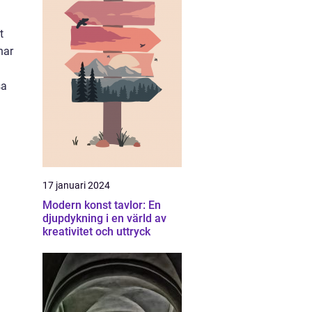
t
har
sa
17 januari 2024
Modern konst tavlor: En
djupdykning i en värld av
kreativitet och uttryck