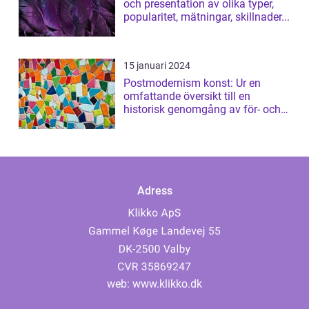
och presentation av olika typer,
popularitet, mätningar, skillnader...
15 januari 2024
Postmodernism konst: Ur en
omfattande översikt till en
historisk genomgång av för- och
nackdelar
Adress
web:
www.klikko.dk