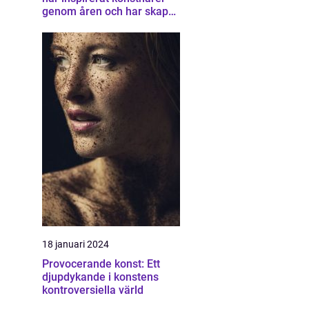
genom åren och har skapat
en unik samling av
konstverk som
representerar staden
18 januari 2024
Provocerande konst: Ett
djupdykande i konstens
kontroversiella värld