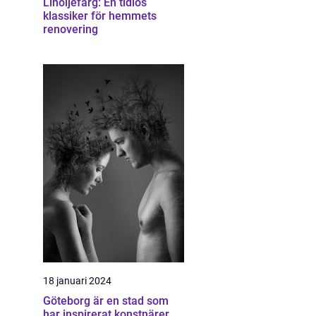
Linoljefärg: En tidlös
klassiker för hemmets
renovering
18 januari 2024
Göteborg är en stad som
har inspirerat konstnärer