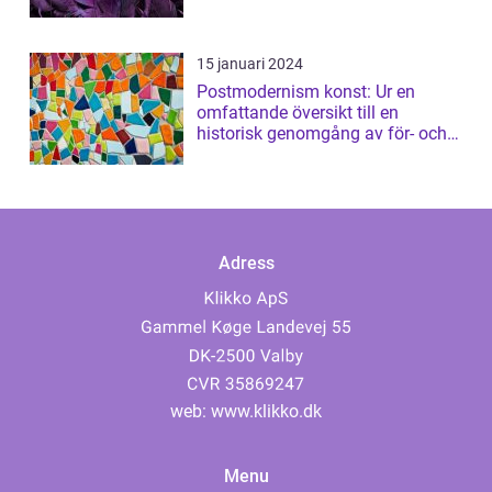
15 januari 2024
Postmodernism konst: Ur en
omfattande översikt till en
historisk genomgång av för- och
nackdelar
Adress
web:
www.klikko.dk
Menu