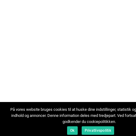
På vores website bruges cookies til at huske dine indstillinger, statistik o
indhold og annoncer. Denne information deles med tredjepart. Ved fortsa
godkender du cookiepolitikken.
Ok
Privatlivspolitik