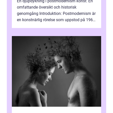
En djupdykning i postmodernism konst: En
omfattande översikt och historisk
genomgång Introduktion: Postmodernism är
en konstnärlig rörelse som uppstod på 1960-
talet och fortsatte att forma det konstnä...