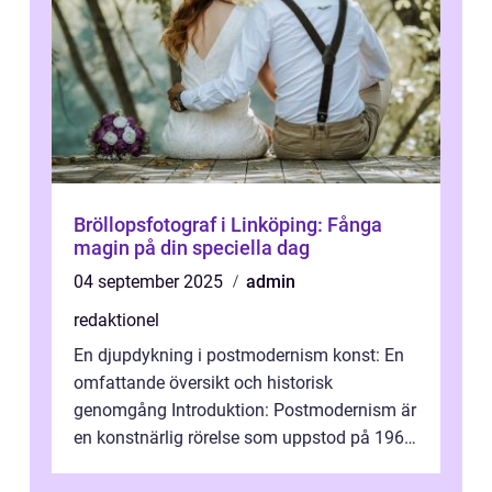
Bröllopsfotograf i Linköping: Fånga
magin på din speciella dag
04 september 2025
admin
redaktionel
En djupdykning i postmodernism konst: En
omfattande översikt och historisk
genomgång Introduktion: Postmodernism är
en konstnärlig rörelse som uppstod på 1960-
talet och fortsatte att forma det konstnä...