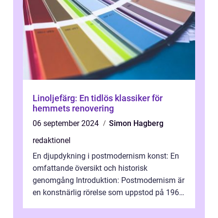
Linoljefärg: En tidlös klassiker för
hemmets renovering
06 september 2024
Simon Hagberg
redaktionel
En djupdykning i postmodernism konst: En
omfattande översikt och historisk
genomgång Introduktion: Postmodernism är
en konstnärlig rörelse som uppstod på 1960-
talet och fortsatte att forma det konstnä...