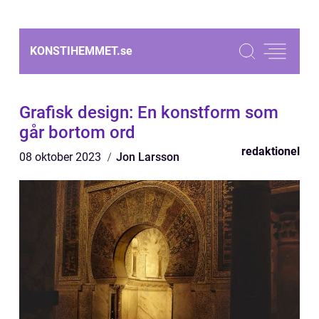
KONSTIHEMMET.
se
Grafisk design: En konstform som
går bortom ord
redaktionel
08 oktober 2023
Jon Larsson