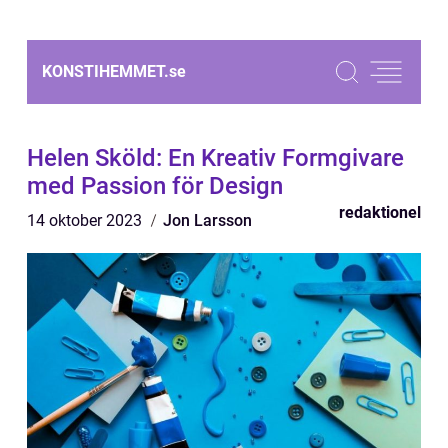
KONSTIHEMMET.
se
Helen Sköld: En Kreativ Formgivare
med Passion för Design
redaktionel
14 oktober 2023
Jon Larsson