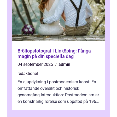
Bröllopsfotograf i Linköping: Fånga
magin på din speciella dag
04 september 2025
admin
redaktionel
En djupdykning i postmodernism konst: En
omfattande översikt och historisk
genomgång Introduktion: Postmodernism är
en konstnärlig rörelse som uppstod på 1960-
talet och fortsatte att forma det konstnä...