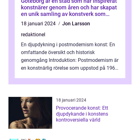
Göteborg är en stad som har inspirerat
konstnärer genom åren och har skapat
en unik samling av konstverk som
representerar staden
18 januari 2024
Jon Larsson
redaktionel
En djupdykning i postmodernism konst: En
omfattande översikt och historisk
genomgång Introduktion: Postmodernism är
en konstnärlig rörelse som uppstod på 1960-
talet och fortsatte att forma det konstnä...
18 januari 2024
Provocerande konst: Ett
djupdykande i konstens
kontroversiella värld