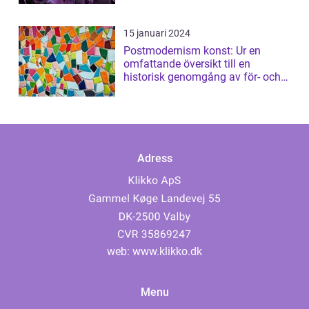
15 januari 2024
Postmodernism konst: Ur en
omfattande översikt till en
historisk genomgång av för- och
nackdelar
Adress
web:
www.klikko.dk
Menu