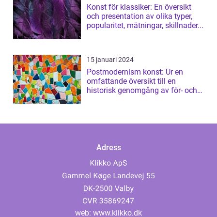
Konst för klassiker: En översikt
och presentation av olika typer,
popularitet, mätningar, skillnader...
15 januari 2024
Postmodernism konst: Ur en
omfattande översikt till en
historisk genomgång av för- och
nackdelar
Adress
web:
www.klikko.dk