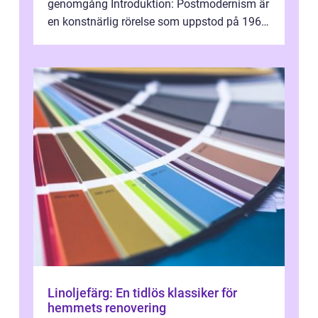
genomgång Introduktion: Postmodernism är
en konstnärlig rörelse som uppstod på 1960-
talet och fortsatte att forma det konstnä...
Linoljefärg: En tidlös klassiker för
hemmets renovering