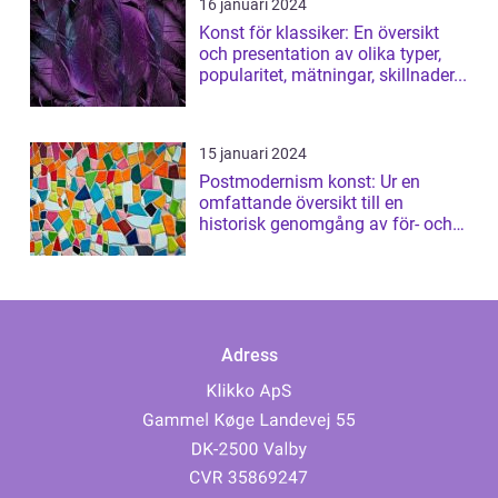
16 januari 2024
Konst för klassiker: En översikt
och presentation av olika typer,
popularitet, mätningar, skillnader...
15 januari 2024
Postmodernism konst: Ur en
omfattande översikt till en
historisk genomgång av för- och
nackdelar
Adress