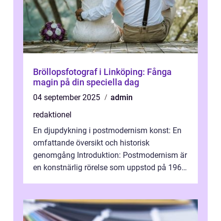
Bröllopsfotograf i Linköping: Fånga
magin på din speciella dag
04 september 2025
admin
redaktionel
En djupdykning i postmodernism konst: En
omfattande översikt och historisk
genomgång Introduktion: Postmodernism är
en konstnärlig rörelse som uppstod på 1960-
talet och fortsatte att forma det konstnä...