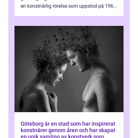
en konstnärlig rörelse som uppstod på 1960-
talet och fortsatte att forma det konstnä...
Göteborg är en stad som har inspirerat
konstnärer genom åren och har skapat
en unik samling av konstverk som