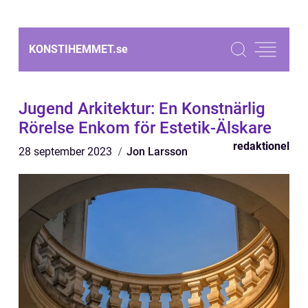
KONSTIHEMMET.
se
Jugend Arkitektur: En Konstnärlig
Rörelse Enkom för Estetik-Älskare
redaktionel
28 september 2023
Jon Larsson