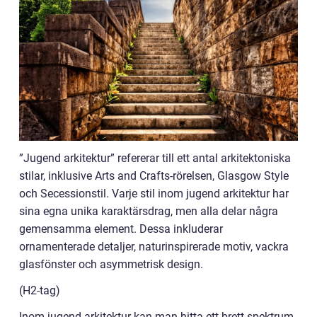
”Jugend arkitektur” refererar till ett antal arkitektoniska
stilar, inklusive Arts and Crafts-rörelsen, Glasgow Style
och Secessionstil. Varje stil inom jugend arkitektur har
sina egna unika karaktärsdrag, men alla delar några
gemensamma element. Dessa inkluderar
ornamenterade detaljer, naturinspirerade motiv, vackra
glasfönster och asymmetrisk design.
(H2-tag)
Inom jugend arkitektur kan man hitta ett brett spektrum