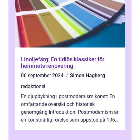
Linoljefärg: En tidlös klassiker för
hemmets renovering
06 september 2024
Simon Hagberg
redaktionel
En djupdykning i postmodernism konst: En
omfattande översikt och historisk
genomgång Introduktion: Postmodernism är
en konstnärlig rörelse som uppstod på 1960-
talet och fortsatte att forma det konstnä...