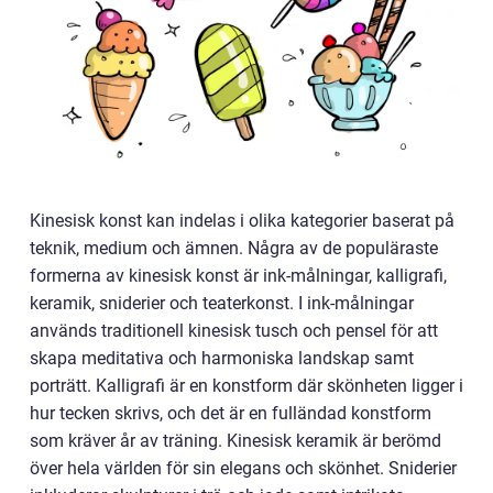
Kinesisk konst kan indelas i olika kategorier baserat på
teknik, medium och ämnen. Några av de populäraste
formerna av kinesisk konst är ink-målningar, kalligrafi,
keramik, sniderier och teaterkonst. I ink-målningar
används traditionell kinesisk tusch och pensel för att
skapa meditativa och harmoniska landskap samt
porträtt. Kalligrafi är en konstform där skönheten ligger i
hur tecken skrivs, och det är en fulländad konstform
som kräver år av träning. Kinesisk keramik är berömd
över hela världen för sin elegans och skönhet. Sniderier