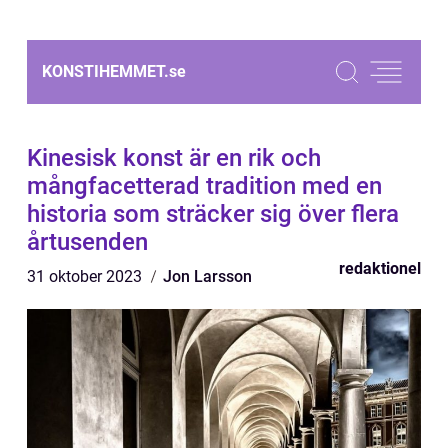
KONSTIHEMMET.
se
Kinesisk konst är en rik och
mångfacetterad tradition med en
historia som sträcker sig över flera
årtusenden
redaktionel
31 oktober 2023
Jon Larsson