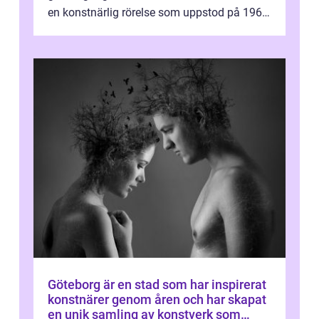
en konstnärlig rörelse som uppstod på 1960-
talet och fortsatte att forma det konstnä...
Göteborg är en stad som har inspirerat
konstnärer genom åren och har skapat
en unik samling av konstverk som