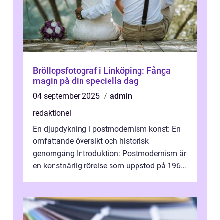
Bröllopsfotograf i Linköping: Fånga
magin på din speciella dag
04 september 2025
admin
redaktionel
En djupdykning i postmodernism konst: En
omfattande översikt och historisk
genomgång Introduktion: Postmodernism är
en konstnärlig rörelse som uppstod på 1960-
talet och fortsatte att forma det konstnä...