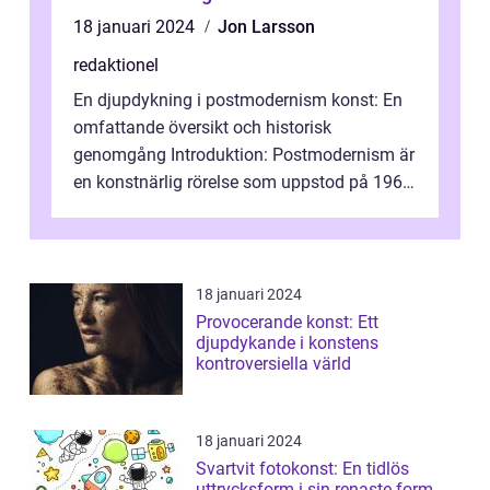
representerar staden
18 januari 2024
Jon Larsson
redaktionel
En djupdykning i postmodernism konst: En
omfattande översikt och historisk
genomgång Introduktion: Postmodernism är
en konstnärlig rörelse som uppstod på 1960-
talet och fortsatte att forma det konstnä...
18 januari 2024
Provocerande konst: Ett
djupdykande i konstens
kontroversiella värld
18 januari 2024
Svartvit fotokonst: En tidlös
uttrycksform i sin renaste form