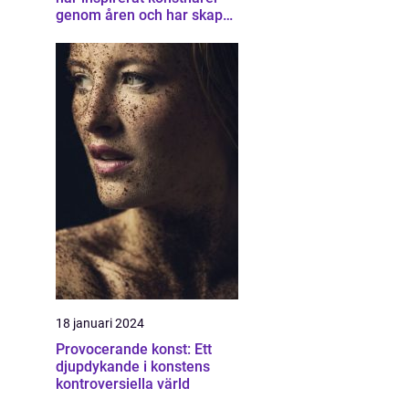
genom åren och har skapat
en unik samling av
konstverk som
representerar staden
18 januari 2024
Provocerande konst: Ett
djupdykande i konstens
kontroversiella värld