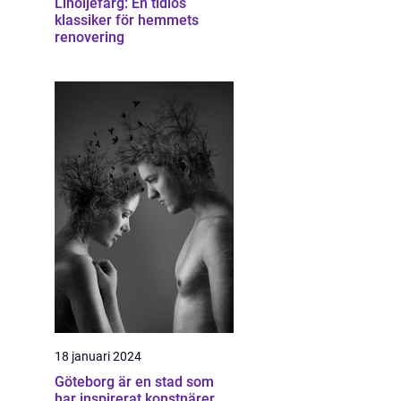
Linoljefärg: En tidlös
klassiker för hemmets
renovering
18 januari 2024
Göteborg är en stad som
har inspirerat konstnärer