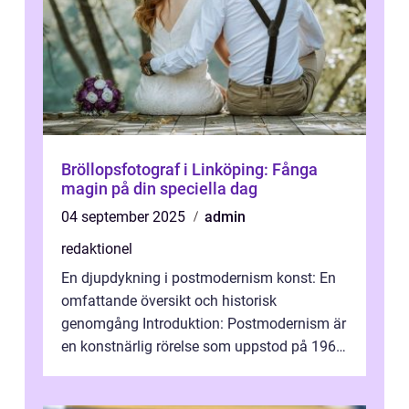
Bröllopsfotograf i Linköping: Fånga
magin på din speciella dag
04 september 2025
admin
redaktionel
En djupdykning i postmodernism konst: En
omfattande översikt och historisk
genomgång Introduktion: Postmodernism är
en konstnärlig rörelse som uppstod på 1960-
talet och fortsatte att forma det konstnä...