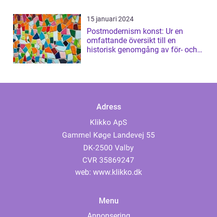
15 januari 2024
Postmodernism konst: Ur en
omfattande översikt till en
historisk genomgång av för- och
nackdelar
Adress
web:
www.klikko.dk
Menu
Annonsering