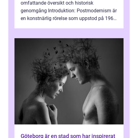
omfattande översikt och historisk
genomgång Introduktion: Postmodernism är
en konstnärlig rörelse som uppstod på 1960-
talet och fortsatte att forma det konstnä...
Göteborg är en stad som har inspirerat