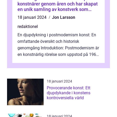
konstnärer genom åren och har skapat
en unik samling av konstverk som
representerar staden
18 januari 2024
Jon Larsson
redaktionel
En djupdykning i postmodernism konst: En
omfattande översikt och historisk
genomgång Introduktion: Postmodernism är
en konstnärlig rörelse som uppstod på 1960-
talet och fortsatte att forma det konstnä...
18 januari 2024
Provocerande konst: Ett
djupdykande i konstens
kontroversiella värld
18 januari 2024