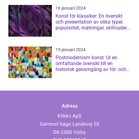
16 januari 2024
Konst för klassiker: En översikt
och presentation av olika typer,
popularitet, mätningar, skillnader...
15 januari 2024
Postmodernism konst: Ur en
omfattande översikt till en
historisk genomgång av för- och
nackdelar
Adress