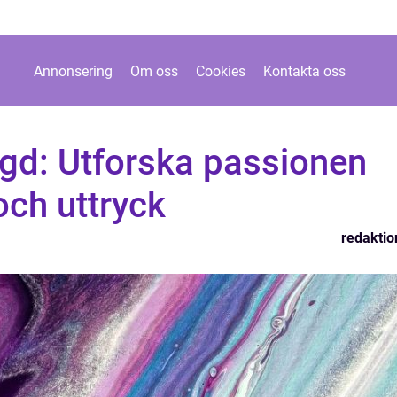
Annonsering
Om oss
Cookies
Kontakta oss
agd: Utforska passionen
 och uttryck
redaktio