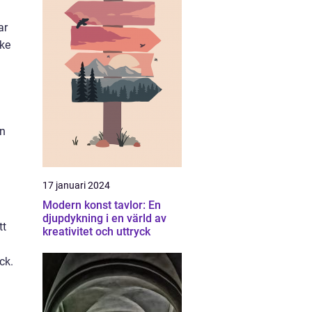
ar
ske
an
17 januari 2024
Modern konst tavlor: En
djupdykning i en värld av
tt
kreativitet och uttryck
ck.