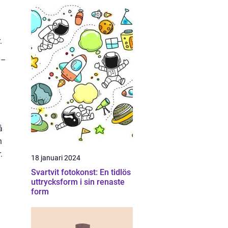
.
 –
å
n
.
18 januari 2024
Svartvit fotokonst: En tidlös
uttrycksform i sin renaste
form