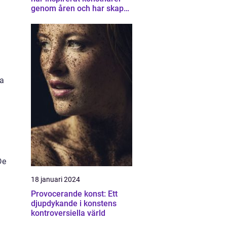
genom åren och har skapat
en unik samling av
konstverk som
representerar staden
na
De
18 januari 2024
Provocerande konst: Ett
djupdykande i konstens
kontroversiella värld