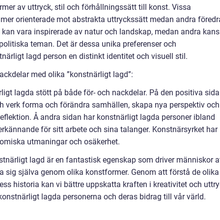
rmer av uttryck, stil och förhållningssätt till konst. Vissa
 mer orienterade mot abstrakta uttryckssätt medan andra föredr
sa kan vara inspirerade av natur och landskap, medan andra kan
politiska teman. Det är dessa unika preferenser och
ärligt lagd person en distinkt identitet och visuell stil.
ackdelar med olika ”konstnärligt lagd”:
rligt lagda stött på både för- och nackdelar. På den positiva sid
h verk forma och förändra samhällen, skapa nya perspektiv och
reflektion. Å andra sidan har konstnärligt lagda personer ibland
 erkännande för sitt arbete och sina talanger. Konstnärsyrket har
nomiska utmaningar och osäkerhet.
stnärligt lagd är en fantastisk egenskap som driver människor a
ka sig själva genom olika konstformer. Genom att förstå de olika
s historia kan vi bättre uppskatta kraften i kreativitet och uttry
onstnärligt lagda personerna och deras bidrag till vår värld.