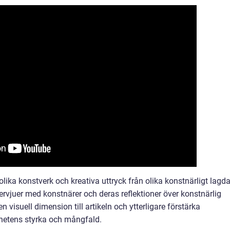
lika konstverk och kreativa uttryck från olika konstnärligt lagd
ervjuer med konstnärer och deras reflektioner över konstnärlig
 visuell dimension till artikeln och ytterligare förstärka
hetens styrka och mångfald.