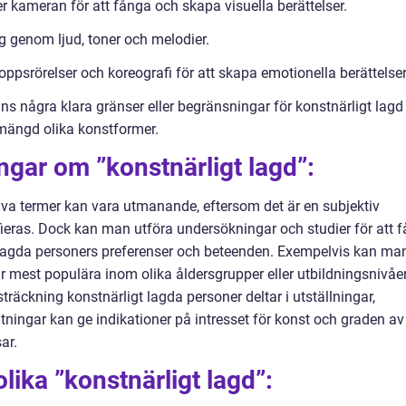
 kameran för att fånga och skapa visuella berättelser.
g genom ljud, toner och melodier.
psrörelser och koreografi för att skapa emotionella berättelser
finns några klara gränser eller begränsningar för konstnärligt lagd
 mängd olika konstformer.
ngar om ”konstnärligt lagd”:
tiva termer kan vara utmanande, eftersom det är en subjektiv
ieras. Dock kan man utföra undersökningar och studier för att f
t lagda personers preferenser och beteenden. Exempelvis kan ma
r mest populära inom olika åldersgrupper eller utbildningsnivåer
räckning konstnärligt lagda personer deltar i utställningar,
tningar kan ge indikationer på intresset för konst och graden av
ar.
olika ”konstnärligt lagd”: