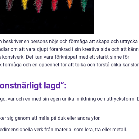
m beskriver en persons nöje och förmåga att skapa och uttrycka
lar om att vara djupt förankrad i sin kreativa sida och att kän
 konstverk. Det kan vara förknippat med ett starkt sinne för
isk förmåga och en öppenhet för att tolka och förstå olika känslor
onstnärligt lagd”:
lagd, var och en med sin egen unika inriktning och uttrycksform. 
er sig genom att måla på duk eller andra ytor.
dimensionella verk från material som lera, trä eller metall.