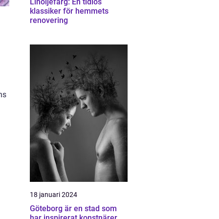
Linoljefärg: En tidlös
klassiker för hemmets
renovering
n
ns
18 januari 2024
Göteborg är en stad som
har inspirerat konstnärer