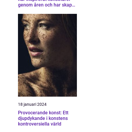
genom åren och har skapat
en unik samling av
konstverk som
representerar staden
18 januari 2024
Provocerande konst: Ett
djupdykande i konstens
kontroversiella värld