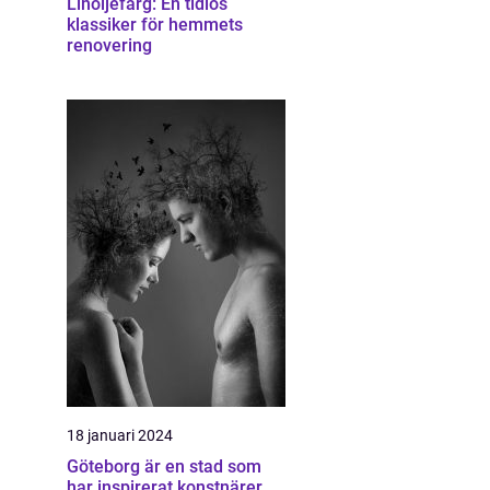
Linoljefärg: En tidlös
klassiker för hemmets
renovering
18 januari 2024
Göteborg är en stad som
har inspirerat konstnärer