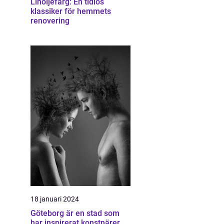
Linoljefärg: En tidlös
klassiker för hemmets
renovering
18 januari 2024
Göteborg är en stad som
har inspirerat konstnärer