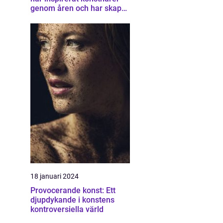
genom åren och har skapat
en unik samling av
konstverk som
representerar staden
18 januari 2024
Provocerande konst: Ett
djupdykande i konstens
kontroversiella värld