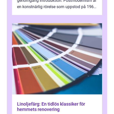
genomgång Introduktion: Postmodernism är
en konstnärlig rörelse som uppstod på 1960-
talet och fortsatte att forma det konstnä...
Linoljefärg: En tidlös klassiker för
hemmets renovering