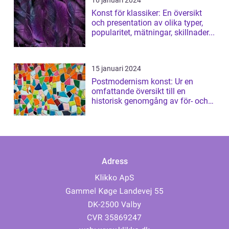
16 januari 2024
Konst för klassiker: En översikt
och presentation av olika typer,
popularitet, mätningar, skillnader...
15 januari 2024
Postmodernism konst: Ur en
omfattande översikt till en
historisk genomgång av för- och
nackdelar
Adress