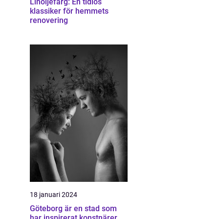
Linoljefärg: En tidlös
klassiker för hemmets
renovering
18 januari 2024
Göteborg är en stad som
har inspirerat konstnärer