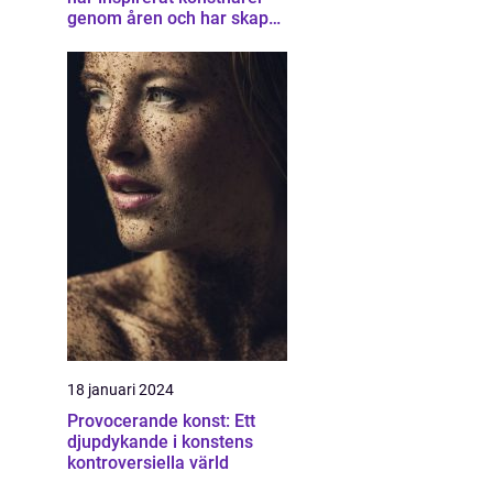
genom åren och har skapat
en unik samling av
konstverk som
representerar staden
18 januari 2024
Provocerande konst: Ett
djupdykande i konstens
kontroversiella värld