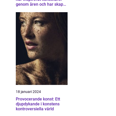
genom åren och har skapat
en unik samling av
konstverk som
representerar staden
18 januari 2024
Provocerande konst: Ett
djupdykande i konstens
kontroversiella värld