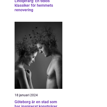
Linoljefärg: En tidlös
klassiker för hemmets
renovering
18 januari 2024
Göteborg är en stad som
har inspirerat konstnärer