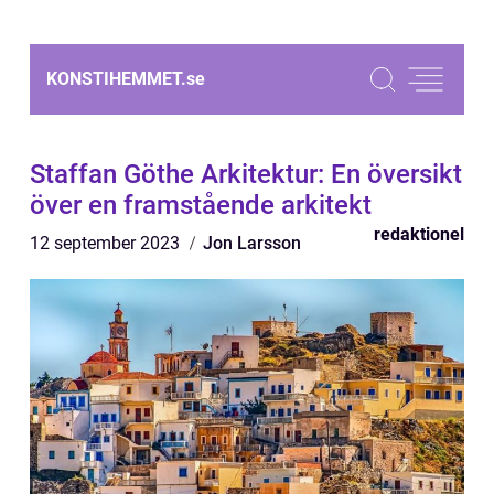
KONSTIHEMMET.
se
Staffan Göthe Arkitektur: En översikt
över en framstående arkitekt
redaktionel
12 september 2023
Jon Larsson