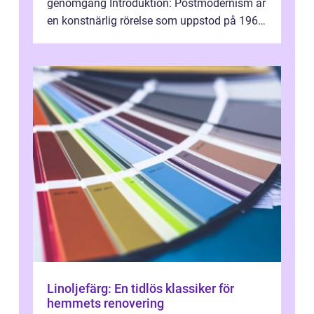
genomgång Introduktion: Postmodernism är
en konstnärlig rörelse som uppstod på 1960-
talet och fortsatte att forma det konstnä...
Linoljefärg: En tidlös klassiker för
hemmets renovering