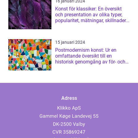
16 januari 2024
Konst för klassiker: En översikt
och presentation av olika typer,
popularitet, mätningar, skillnader...
15 januari 2024
Postmodernism konst: Ur en
omfattande översikt till en
historisk genomgång av för- och
nackdelar
Adress