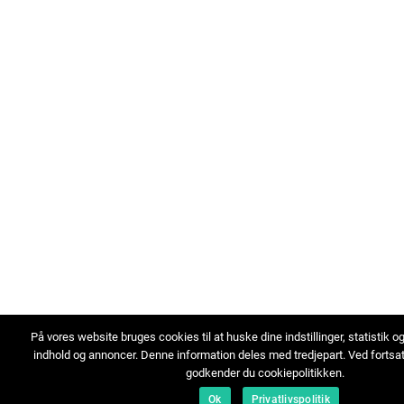
På vores website bruges cookies til at huske dine indstillinger, statistik o
indhold og annoncer. Denne information deles med tredjepart. Ved fortsa
godkender du cookiepolitikken.
Ok
Privatlivspolitik