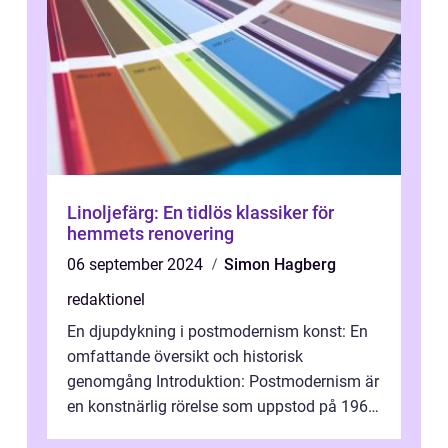
Linoljefärg: En tidlös klassiker för
hemmets renovering
06 september 2024
Simon Hagberg
redaktionel
En djupdykning i postmodernism konst: En
omfattande översikt och historisk
genomgång Introduktion: Postmodernism är
en konstnärlig rörelse som uppstod på 1960-
talet och fortsatte att forma det konstnä...