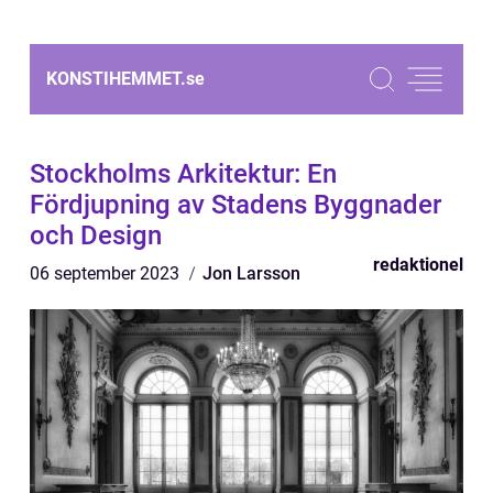
KONSTIHEMMET.
se
Stockholms Arkitektur: En
Fördjupning av Stadens Byggnader
och Design
redaktionel
06 september 2023
Jon Larsson