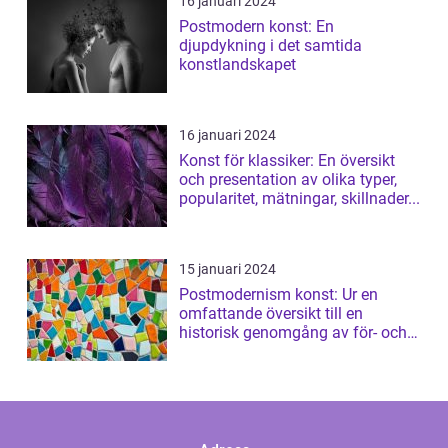
16 januari 2024
Postmodern konst: En
djupdykning i det samtida
konstlandskapet
16 januari 2024
Konst för klassiker: En översikt
och presentation av olika typer,
popularitet, mätningar, skillnader...
15 januari 2024
Postmodernism konst: Ur en
omfattande översikt till en
historisk genomgång av för- och
nackdelar