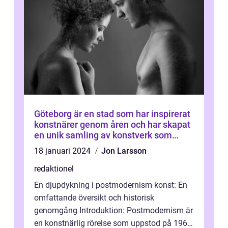
Göteborg är en stad som har inspirerat
konstnärer genom åren och har skapat
en unik samling av konstverk som
representerar staden
18 januari 2024
Jon Larsson
redaktionel
En djupdykning i postmodernism konst: En
omfattande översikt och historisk
genomgång Introduktion: Postmodernism är
en konstnärlig rörelse som uppstod på 1960-