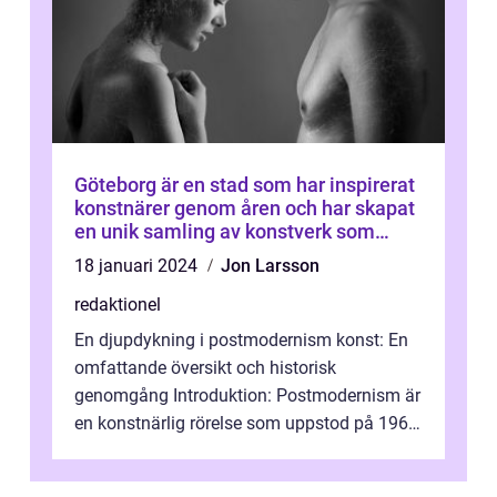
Göteborg är en stad som har inspirerat
konstnärer genom åren och har skapat
en unik samling av konstverk som
representerar staden
18 januari 2024
Jon Larsson
redaktionel
En djupdykning i postmodernism konst: En
omfattande översikt och historisk
genomgång Introduktion: Postmodernism är
en konstnärlig rörelse som uppstod på 1960-
talet och fortsatte att forma det konstnä...