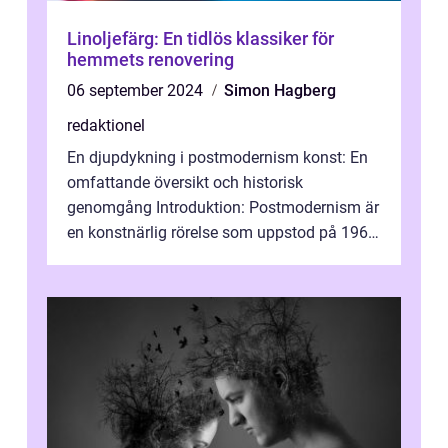
Linoljefärg: En tidlös klassiker för
hemmets renovering
06 september 2024
Simon Hagberg
redaktionel
En djupdykning i postmodernism konst: En
omfattande översikt och historisk
genomgång Introduktion: Postmodernism är
en konstnärlig rörelse som uppstod på 1960-
talet och fortsatte att forma det konstnä...