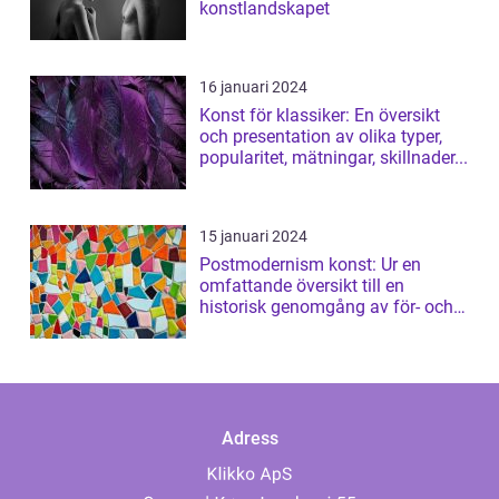
konstlandskapet
16 januari 2024
Konst för klassiker: En översikt
och presentation av olika typer,
popularitet, mätningar, skillnader...
15 januari 2024
Postmodernism konst: Ur en
omfattande översikt till en
historisk genomgång av för- och
nackdelar
Adress