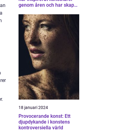
genom åren och har skapat
kan
en unik samling av
sa
konstverk som
n
representerar staden
a
rer
r.
18 januari 2024
Provocerande konst: Ett
djupdykande i konstens
kontroversiella värld