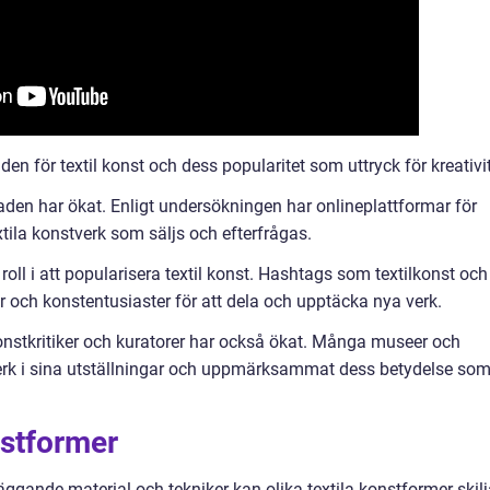
n för textil konst och dess popularitet som uttryck för kreativit
aden har ökat. Enligt undersökningen har onlineplattformar för
xtila konstverk som säljs och efterfrågas.
 roll i att popularisera textil konst. Hashtags som textilkonst och
er och konstentusiaster för att dela och upptäcka nya verk.
konstkritiker och kuratorer har också ökat. Många museer och
stverk i sina utställningar och uppmärksammat dess betydelse so
onstformer
gande material och tekniker kan olika textila konstformer skilj