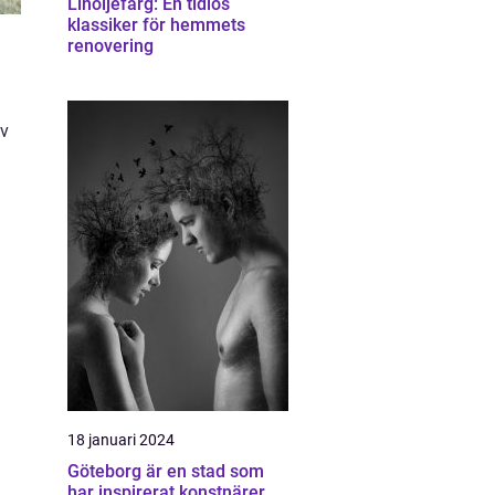
Linoljefärg: En tidlös
klassiker för hemmets
renovering
av
18 januari 2024
Göteborg är en stad som
har inspirerat konstnärer