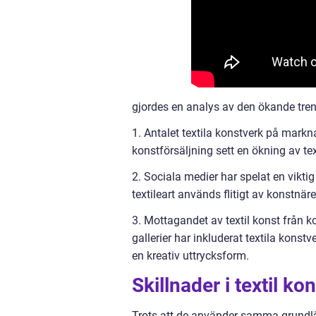
gjordes en analys av den ökande trende
1. Antalet textila konstverk på markn
konstförsäljning sett en ökning av te
2. Sociala medier har spelat en viktig
textileart används flitigt av konstnär
3. Mottagandet av textil konst från 
gallerier har inkluderat textila kon
en kreativ uttrycksform.
Skillnader i textil k
Trots att de använder samma grundläg