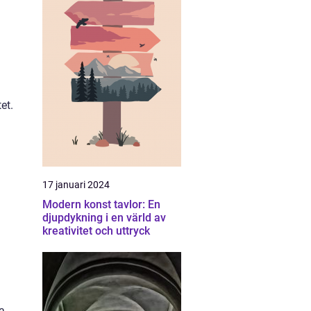
et.
17 januari 2024
Modern konst tavlor: En
djupdykning i en värld av
kreativitet och uttryck
m
a