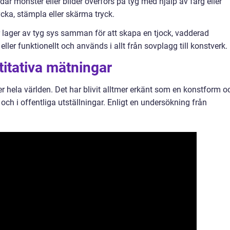
 där mönster eller bilder överförs på tyg med hjälp av färg eller
cka, stämpla eller skärma tryck.
där lager av tyg sys samman för att skapa en tjock, vadderad
eller funktionellt och används i allt från sovplagg till konstverk.
titativa mätningar
er hela världen. Det har blivit alltmer erkänt som en konstform o
och i offentliga utställningar. Enligt en undersökning från