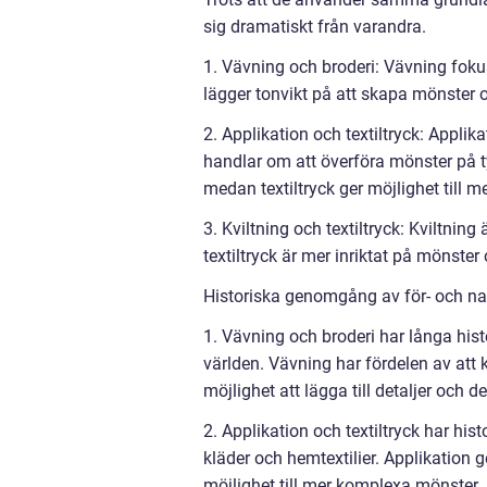
sig dramatiskt från varandra.
1. Vävning och broderi: Vävning foku
lägger tonvikt på att skapa mönster oc
2. Applikation och textiltryck: Applika
handlar om att överföra mönster på t
medan textiltryck ger möjlighet till 
3. Kviltning och textiltryck: Kviltning
textiltryck är mer inriktat på mönster
Historiska genomgång av för- och nac
1. Vävning och broderi har långa histo
världen. Vävning har fördelen av att
möjlighet att lägga till detaljer och d
2. Applikation och textiltryck har his
kläder och hemtextilier. Applikation g
möjlighet till mer komplexa mönster.