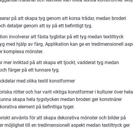
serar på att skapa tyg genom att korsa trådar, medan broderi
h detaljer genom att sy på ett befintligt tyg.
tion involverar att fästa tygbitar på ett tyg medan textiltryck
yg med hjälp av färg. Applikation kan ge en tredimensionell asp
mer komplexa mönster.
 är mer inriktad på att skapa ett tjockt, vadderat tyg medan
 och färger på ett tunnare tyg.
kdelar med olika textil konstformer
riska rötter och har varit viktiga konstformer i kulturer över hela
 kunna skapa hela tygstycken medan broderi ger konstnärer
ekorativa element på befintliga tyger.
toriskt använts för att skapa dekorativa mönster och bilder på
er möjlighet till en tredimensionell aspekt medan textiltryck ger